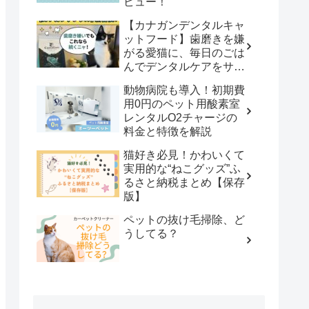
ビュー！
【カナガンデンタルキャ
ットフード】歯磨きを嫌
がる愛猫に、毎日のごは
んでデンタルケアをサポ
ート！
動物病院も導入！初期費
用0円のペット用酸素室
レンタルO2チャージの
料金と特徴を解説
猫好き必見！かわいくて
実用的な“ねこグッズ”ふ
るさと納税まとめ【保存
版】
ペットの抜け毛掃除、ど
うしてる？