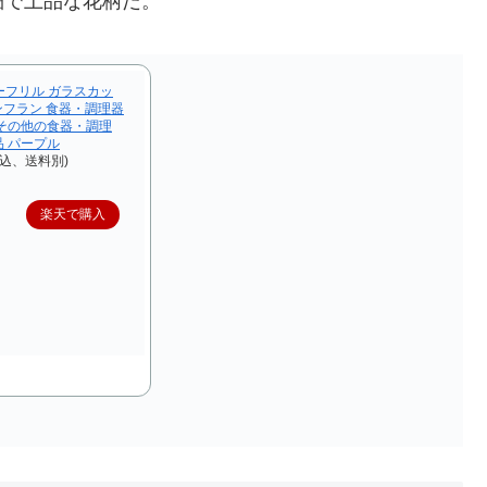
細で上品な花柄だ。
ラワーフリル ガラスカッ
ンフラン 食器・調理器
その他の食器・調理
 パープル
税込、送料別)
楽天で購入