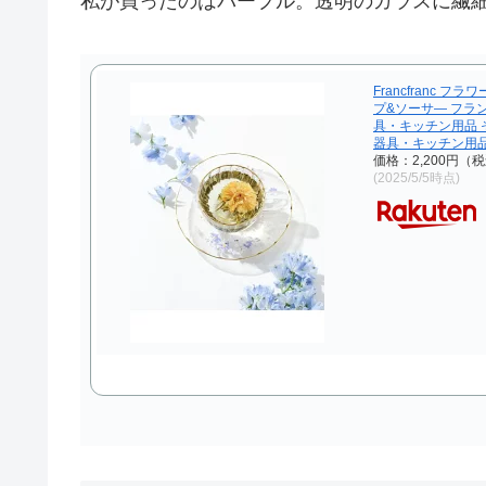
私が買ったのはパープル。透明のガラスに繊
Francfranc フ
プ&ソーサ— フラ
具・キッチン用品 
器具・キッチン用品
価格：2,200円（
(2025/5/5時点)