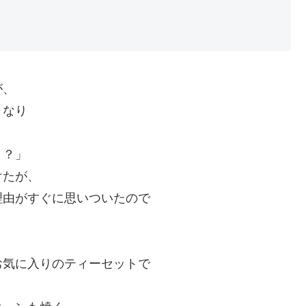
が、
くなり
？？」
けたが、
理由がすぐに思いついたので
。
お気に入りのティーセットで
。