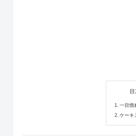
目
一目惚
ケーキ