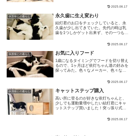
トフードは毎日あげてるのですが、缶詰
2025.06.17
のご飯はまだあげた事がなかったので、
お誕生日に初缶詰ご飯...
永久歯に生え変わり
保護猫との暮らし
結灯君のお口をチェックしていると、永
久歯が少し出てきていた。先代の時は乳
歯を1つしかゲット出来ず、その一つも引
っ越しを重ねるうちに無くしてしまっ
た。なので毎日の様に「歯が抜けたらペ
2025.06.17
ッするんだよ。飲み込んじゃダメだ
よ。」と結灯君に言い聞かせた...
お気に入りフード
保護猫との暮らし
1歳になるタイミングでフードを切り替え
るので、1ヶ月ほど依灯ちゃん達の好みを
探ってみた。色々なメーカー、色々な味
を1袋づつ買ってあげてみたんだけどうち
の子達の食い付きが良かったのがコレ
2025.06.17
↓CIAOさんの乳酸菌バラエティシリーズ
これ、色々な味が...
キャットステップ購入
保護猫との暮らし
高い所に登るのが好きな依灯ちゃんと、
少しでも運動量増やしたい結灯君にキャ
ットステップ買いました！突っ張り式な
ので賃貸でも大丈夫。しかも棚板も奥行
き30センチ程度なので圧迫感も少ないの
2025.06.17
が嬉しい！※注意畳やカーペット上な
ど、柔らかい場所の上に設...