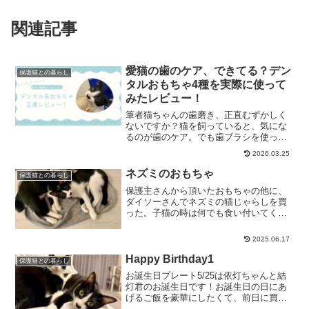
関連記事
愛猫の歯のケア、できてる？デン
保護猫との暮らし
タルおもちゃ4種を実際に使って
みたレビュー！
筆者猫ちゃんの歯磨き、正直むずかしく
ないですか？猫を飼っていると、気にな
るのが歯のケア。でも歯ブラシを使った
歯磨きって、嫌がる子も多くて毎日続け
2026.03.25
るのって大変ですよね。「何かいい方法
はないかな・・・」と探していたとこ
ネズミのおもちゃ
保護猫との暮らし
ろ、遊びながら歯磨きのサポ...
保護主さんから頂いたおもちゃの他に、
ダイソーさんでネズミの猫じゃらしを買
った。子猫の時は何でも食い付いてくれ
る印象なので、ささやかに節約。笑家に
帰って遊んであげたらもうすごい！食い
2025.06.17
付きがいい！やはりお値段は関係ない
ね！笑依灯ちゃんも結灯君も...
Happy Birthday1
保護猫との暮らし
お誕生日プレート5/25は依灯ちゃんと結
灯君のお誕生日です！お誕生日の日にあ
げるご飯を豪華にしたくて、前日に買い
出しに行きました。実はパウチのウェッ